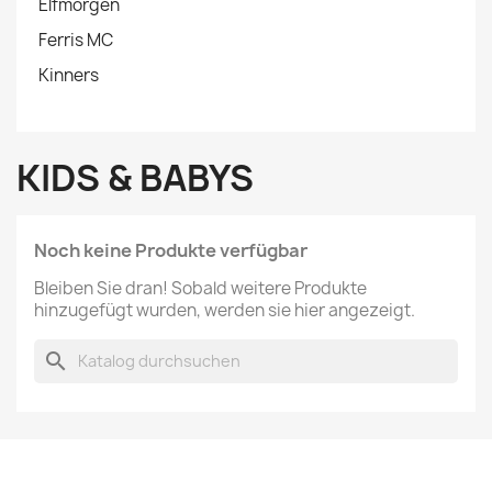
Elfmorgen
Ferris MC
Kinners
KIDS & BABYS
Noch keine Produkte verfügbar
Bleiben Sie dran! Sobald weitere Produkte
hinzugefügt wurden, werden sie hier angezeigt.
search