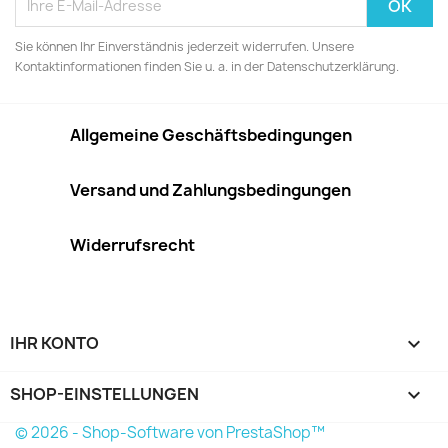
Sie können Ihr Einverständnis jederzeit widerrufen. Unsere
Kontaktinformationen finden Sie u. a. in der Datenschutzerklärung.
Allgemeine Geschäftsbedingungen
Versand und Zahlungsbedingungen
Widerrufsrecht
IHR KONTO

SHOP-EINSTELLUNGEN
keyboard_arrow_down
© 2026 - Shop-Software von PrestaShop™