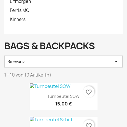
Elfmorgen
Ferris MC
Kinners
BAGS & BACKPACKS

Relevanz
1 - 10 von 10 Artikel(n)
favorite_border
Turnbeutel SOW
15,00 €
favorite_border