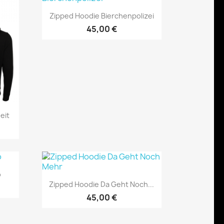
Vorschau

Zipped Hoodie Bierchenpolizei
45,00 €
eit
o
Vorschau

Zipped Hoodie Da Geht Noch...
45,00 €