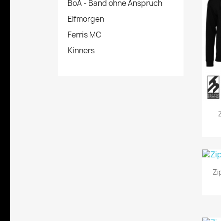
BoA - Band ohne Anspruch
Elfmorgen
Ferris MC
Kinners
Zi