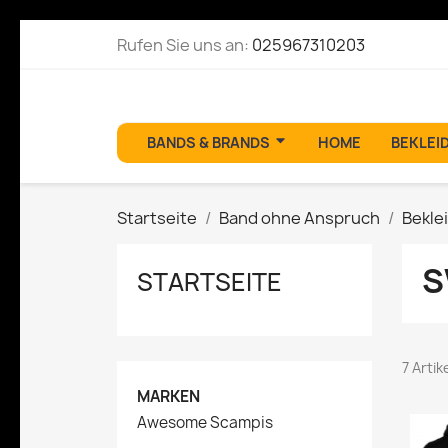
Rufen Sie uns an:
025967310203
BANDS & BRANDS
HOME
BEKLEI
Startseite
Band ohne Anspruch
Bekle
S
STARTSEITE
7 Arti
MARKEN
Awesome Scampis