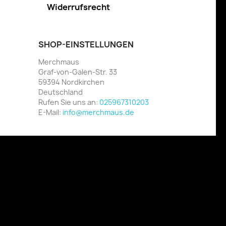
Widerrufsrecht
SHOP-EINSTELLUNGEN
Merchmaus
Graf-von-Galen-Str. 33
59394 Nordkirchen
Deutschland
Rufen Sie uns an:
025967310203
E-Mail:
info@merchmaus.de