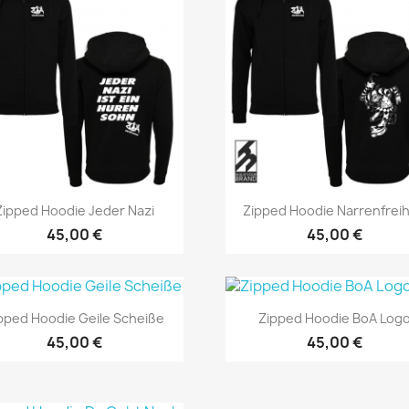
Vorschau
Vorschau


Zipped Hoodie Jeder Nazi
Zipped Hoodie Narrenfreih
45,00 €
45,00 €
Vorschau
Vorschau


pped Hoodie Geile Scheiße
Zipped Hoodie BoA Log
45,00 €
45,00 €