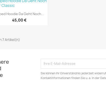
Vorschau

ped Hoodie Da Geht Noch...
45,00 €
on 7 Artikel(n)
sere
d
Sie können Ihr Einverständnis jederzeit widerru
e
Kontaktinformationen finden Sie u. a. in der Da