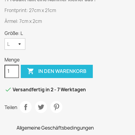
Frontprint: 27cm x 21cm
Ärmel: 7cm x 2cm
Größe: L
Menge

IN DEN WARENKORB

Versandfertig in 2 - 7 Werktagen
Teilen
Allgemeine Geschäftsbedingungen