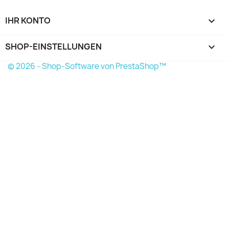
IHR KONTO

SHOP-EINSTELLUNGEN
keyboard_arrow_down
© 2026 - Shop-Software von PrestaShop™