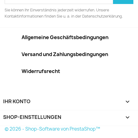
Sie können Ihr Einverständnis jederzeit widerrufen. Unsere
Kontaktinformationen finden Sie u. a. in der Datenschutzerklärung.
Allgemeine Geschäftsbedingungen
Versand und Zahlungsbedingungen
Widerrufsrecht
IHR KONTO

SHOP-EINSTELLUNGEN
keyboard_arrow_down
© 2026 - Shop-Software von PrestaShop™