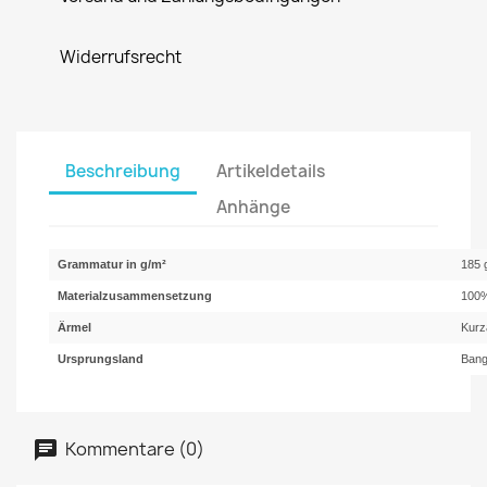
Widerrufsrecht
Beschreibung
Artikeldetails
Anhänge
Grammatur in g/m²
185 
Materialzusammensetzung
100%
Ärmel
Kurz
Ursprungsland
Bang
Kommentare (0)