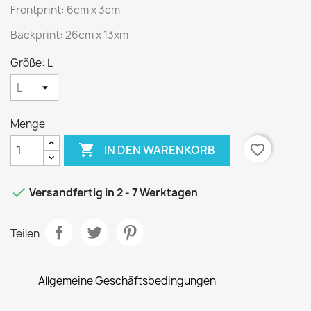
Frontprint: 6cm x 3cm
Backprint: 26cm x 13xm
Größe: L
Menge

favorite_border
IN DEN WARENKORB

Versandfertig in 2 - 7 Werktagen
Teilen
Allgemeine Geschäftsbedingungen